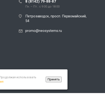
8 (8142) 79-88-87
Пн. – Пт.: с 9:00 до 18:00
Петрозаводск, просп. Первомайский,
54
promo@neosystems.ru
. Продолжая использовать
Принять
ных