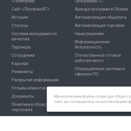
О компании
Программы 1С
Сайт «Леспром.ИТ»
Аренда программ в Облаке
История
Автоматизация общепита
Статусы
Автоматизация торговли
Система менеджмента
Наши решения
качества
Информационная
Партнеры
безопасность
Сотрудники
Отечественное готовое
рабочее место
Карьера
Операционные системы и
Реквизиты
офисное ПО
Раскрытие информации
Отзывы клиентов
Документы
Мы используем файлы cookie для сбора ст
сайт, вы соглашаетесь на использование 
Политика в области
персонала
Соглашение на обработку
персональных данных