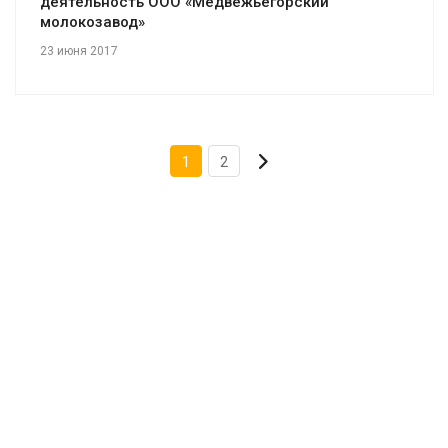
деятельность ООО «Медвежьегорский
молокозавод»
23 июня 2017
1
2