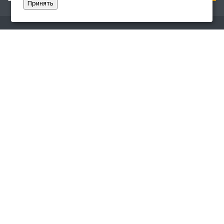
Принять
Компания
О компании
Сайт «Леспром.ИТ»
История
Статусы
Система менеджмента качества
Партнеры
Сотрудники
Карьера
Реквизиты
Раскрытие информации
Отзывы клиентов
Документы