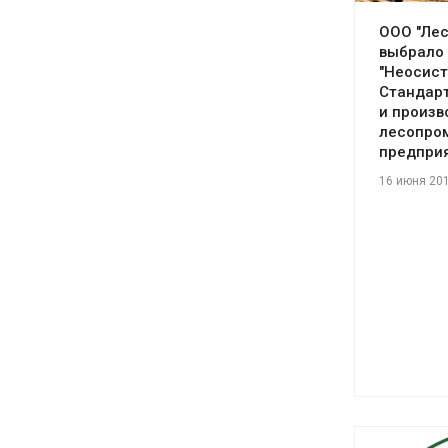
ООО "Лес
выбрало
"Неосис
Стандарт
и произв
лесопро
предприя
16 июня 20