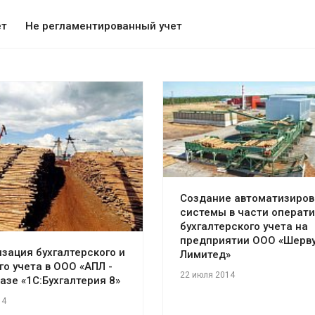
ет
Не регламентированный учет
Смотреть проект
отреть проект
Создание автоматизиров
системы в части операти
бухгалтерского учета на
предприятии ООО «Шерв
зация бухгалтерского и
Лимитед»
го учета в ООО «АПЛ -
22 июля 2014
базе «1С:Бухгалтерия 8»
14