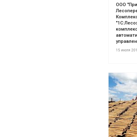
ООО "Пр
Лесопер
Комплек
"1С:Лесо
комплек
автомат
управлен
15 июля 20
См