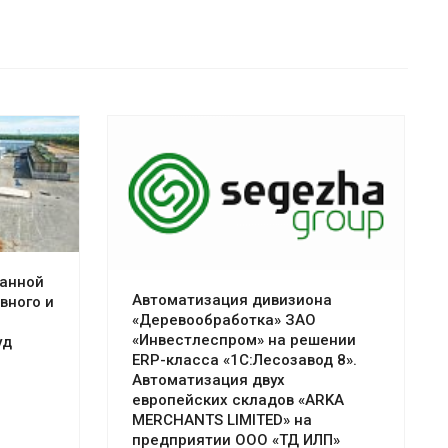
Смотреть проект
анной
Автоматизация дивизиона
вного и
«Деревообработка» ЗАО
«Инвестлеспром» на решении
уд
ERP-класса «1С:Лесозавод 8».
Автоматизация двух
европейских складов «ARKA
MERCHANTS LIMITED» на
предприятии ООО «ТД ИЛП»