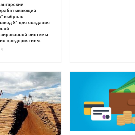
иангарский
ерабатывающий
с" выбрало
завод 8" для создания
сной
изированной системы
ия предприятием.
14
Смотреть проект
отреть проект