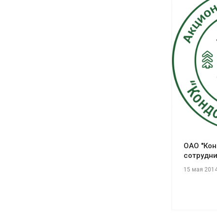
См
ОАО "Кон
сотрудни
15 мая 201