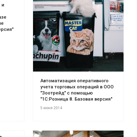
 и
Смотреть проект
азе
ие
ерсия"
Автоматизация оперативного
учета торговых операций в ООО
"Зоотрейд" с помощью
"1С:Розница 8. Базовая версия"
5 июня 2014