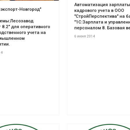
Автоматизация зарплаты
экспорт-Новгород"
кадрового учета в ООО
"СтройПерспектива" на б
темы:Лесозавод
"1С:Зарплата и управлен
 8.2" для оперативного
персоналом 8. Базовая в
одственного учета на
6 июня 2014
мышленном
тии.
14