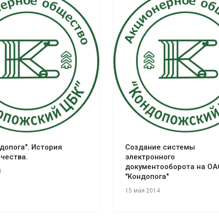
отреть проект
Смотреть проект
допога". История
Создание системы
чества.
электронного
документооборота на ОА
4
"Кондопога"
15 мая 2014