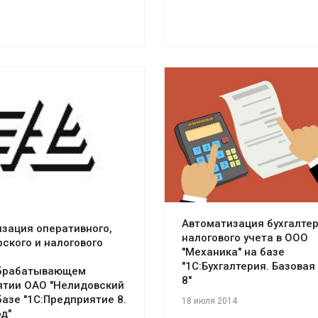
Смотреть проект
отреть проект
Автоматизация бухгалтер
зация оперативного,
налогового учета в ООО
рского и налогового
"Механика" на базе
"1С:Бухгалтерия. Базовая
брабатывающем
8"
ятии ОАО "Нелидовский
базе "1С:Предприятие 8.
18 июля 2014
д"