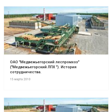
Смотреть проект
ОАО "Медвежьегорский леспромхоз"
("Медвежьегорский ЛПХ "). История
сотрудничества.
15 марта 2010