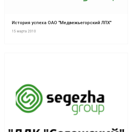
История успеха ОАО "Медвежьегорский ЛПХ"
15 марта 2010
Смотреть проект