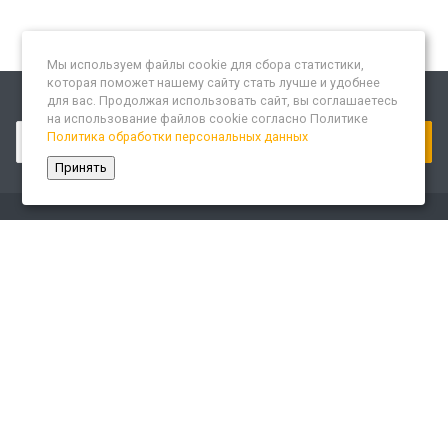
Мы используем файлы cookie для сбора статистики,
которая поможет нашему сайту стать лучше и удобнее
для вас. Продолжая использовать сайт, вы соглашаетесь
Подписывайтесь на новости и акции:
на использование файлов cookie согласно Политике
Политика обработки персональных данных
Принять
Компания
О компании
Сайт «Леспром.ИТ»
История
Статусы
Система менеджмента качества
Партнеры