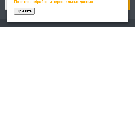
Политика обработки персональных данных
Принять
Компания
О компании
Сайт «Леспром.ИТ»
История
Статусы
Система менеджмента качества
Партнеры
Сотрудники
Карьера
Реквизиты
Раскрытие информации
Отзывы клиентов