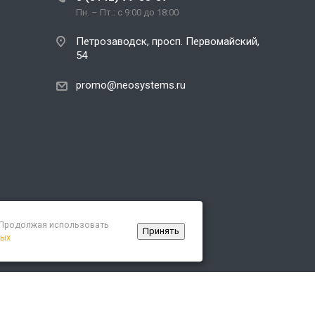
Пн. – Пт.: с 9:00 до 18:00
Петрозаводск, просп. Первомайский,
54
promo@neosystems.ru
. Продолжая использовать
Принять
ных