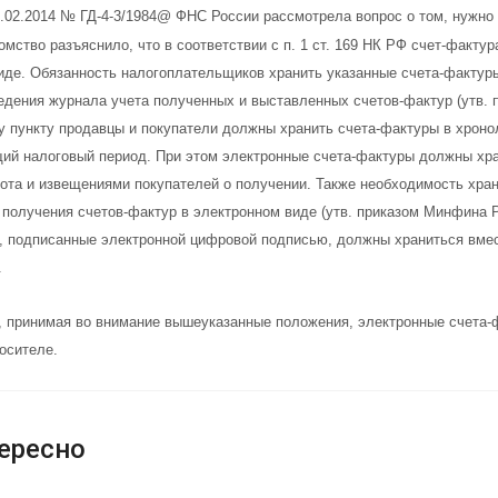
6.02.2014 № ГД-4-3/1984@ ФНС России рассмотрела вопрос о том, нужно
мство разъяснило, что в соответствии с п. 1 ст. 169 НК РФ счет-факту
иде. Обязанность налогоплательщиков хранить указанные счета-фактуры
ведения журнала учета полученных и выставленных счетов-фактур (утв. 
у пункту продавцы и покупатели должны хранить счета-фактуры в хроно
ий налоговый период. При этом электронные счета-фактуры должны хра
ота и извещениями покупателей о получении. Также необходимость хран
 получения счетов-фактур в электронном виде (утв. приказом Минфина Р
, подписанные электронной цифровой подписью, должны храниться вме
.
, принимая во внимание вышеуказанные положения, электронные счета-ф
осителе.
ересно