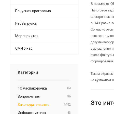
В письме от 0
Налоговое ведо
Бонусная программа
электронном в
п. 14 Правил 
НеоЗагрузка
Согласно этом
Мероприятия
соответствующ
документообор
СМИ о нас
выставления и
счета-фактуры
формирования
Категории
Таким образом
на бумажном н
1С Распаковочка
84
Вопрос-ответ
96
Это инт
Законодательство
1452
Инфраструктура
43