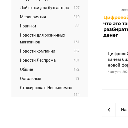
Лайфхаки для бухгалтера
197
Мероприятия
210
Новинки
33
Новости для розничных
магазинов
161
Новости компании
957
Цифровой 
зачем би
Новости Леспрома
481
новой фо
Общие
172
4 августа 202
Остальные
73
Стажировка в Неосистемах
114
Наз