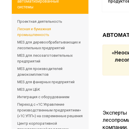
продукто
автоматизированные
системы
Проектная деятельность
Лесная и бумажная
АВТОМА
промышленность
MES для деревообрабатывающих и
лесопильных предприятий
«Неос
MES для лесозаготовительных
лесо
предприятий
MES для производителей
домокомплектов
MES для фанерных предприятий
MES для ЦБК
Интеграция с оборудованием
Переход с «1С:Управление
производственным предприятием»
Эксперт
(«1С:УПП») на современные решения
лесопром
Центр корпоративной
компании.