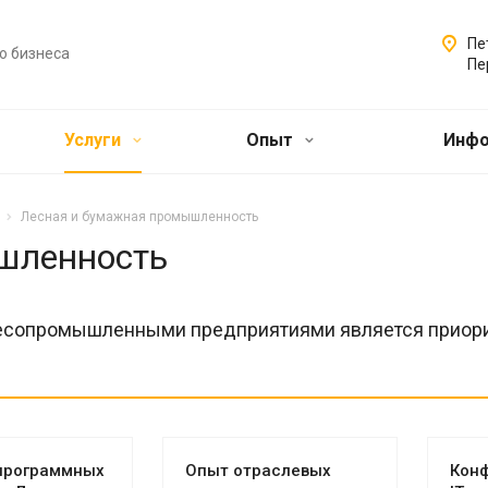
Пе
о бизнеса
Пе
Услуги
Опыт
Инф
Лесная и бумажная промышленность
шленность
лесопромышленными предприятиями является приор
программных
Опыт отраслевых
Конф