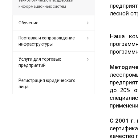
технологической поддержки
предприят
информационных систем
лесной от
Обучение
Наша ком
Поставка и сопровождение
программ
инфраструктуры
программн
Услуги для торговых
предприятий
Методич
лесопром
Регистрация юридического
предприят
лица
до 20% от
специали
применени
С 2001 г.
сертифик
качество 